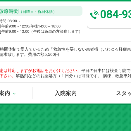
診療時間
084-9
（日曜日・祝日休診）
間 08:30～
]午前9:00～12:30/午後14:00～18:00
曜]午前9:00～13:00（午後は急患の方診察します）
4時間体制で受入ているため「救急性を要しない患者様（いわゆる軽症
求致します。費用の額5,500円
患は対応しますがお電話をおかけください。
平日の日中には検査可能で
下さい。
解熱剤などのお薬処方（１日分）は可能です。 病棟、救急車
案内
入院案内
スタ