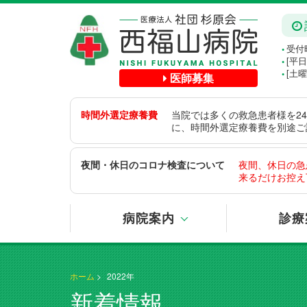
受付時
●
[平日
●
[土
医師募集
●
時間外選定療養費
当院では多くの救急患者様を2
に、時間外選定療養費を別途ご請
夜間・休日のコロナ検査について
夜間、休日の急
来るだけお控え
病院案内
診療
ホーム
>
2022年
新着情報