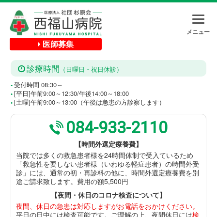
メニュー
医師募集
診療時間
（日曜日・祝日休診）
受付時間 08:30～
●
[平日]午前9:00～12:30/午後14:00～18:00
●
[土曜]午前9:00～13:00（午後は急患の方診察します）
●
084-933-2110
【時間外選定療養費】
当院では多くの救急患者様を24時間体制で受入ているため
「救急性を要しない患者様（いわゆる軽症患者）の時間外受
診」には、通常の初・再診料の他に、時間外選定療養費を別
途ご請求致します。費用の額5,500円
【夜間・休日のコロナ検査について】
夜間、休日の急患は対応しますがお電話をおかけください。
平日の日中には検査可能です。ご理解の上、夜間休日には
検