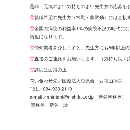
是非、元気のよい気持ちのよい先生方の応募を
◎
就職希望の先生方（常勤・非常勤）には直接
◎
全国の病院の利益率1％の病院不況の時代にな
負担になります。
◎
仲介業者を介しますと、先生方にも5年以上
◎
直接のご連絡をお願いします。（気持ち良く
◎
詳細は面談の上
問い合わせ先／医療法人杉原会 西福山病院
TEL／084-933-2110
e-mail／shintani@nishifuk.or.jp（新谷事務長）
事務長 新谷 諭