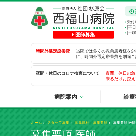
受付時
●
[平日
●
[土
医師募集
●
時間外選定療養費
当院では多くの救急患者様を2
に、時間外選定療養費を別途ご請
夜間・休日のコロナ検査について
夜間、休日の急
来るだけお控え
病院案内
診療
ホーム
>
スタッフ募集
>
募集職種・募集要項
>
募集要項 医師
募集要項 医師