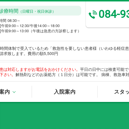
診療時間
084-9
（日曜日・祝日休診）
間 08:30～
]午前9:00～12:30/午後14:00～18:00
曜]午前9:00～13:00（午後は急患の方診察します）
4時間体制で受入ているため「救急性を要しない患者様（いわゆる軽症
求致します。費用の額5,500円
患は対応しますがお電話をおかけください。
平日の日中には検査可能で
下さい。
解熱剤などのお薬処方（１日分）は可能です。 病棟、救急車
案内
入院案内
スタ